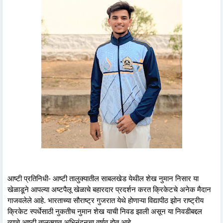
आष्टी प्रतिनिधी- आष्टी तालुक्यातील साबलखेड येथील शेख नुमान निसार या
खेळाडूने आपल्या अष्टपैलू खेळाचे बहारदार प्रदर्शन करत क्रिकेटचे अनेक मैदान
गाजवलेले आहे. भारताच्या सौराष्ट्र गुजरात येथे होणाऱ्या विद्यापीठ झोन राष्ट्रीय
क्रिकेट स्पर्धेसाठी नुकतीच नुमान शेख याची निवड झाली असून या निवडीबद्दल
त्याचे आष्टी तालुक्यात अभिनंदनचा वर्षाव होत आहे.