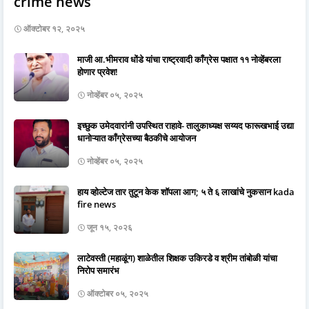
crime news
ऑक्टोबर १२, २०२५
माजी आ.भीमराव धोंडे यांचा राष्ट्रवादी काँग्रेस पक्षात ११ नोव्हेंबरला
होणार प्रवेश!
नोव्हेंबर ०५, २०२५
इच्छुक उमेदवारांनी उपस्थित राहावे- तालुकाध्यक्ष सय्यद फारूखभाई उद्या
धानोऱ्यात काँग्रेसच्या बैठकीचे आयोजन
नोव्हेंबर ०५, २०२५
हाय व्होल्टेज तार तुटून केक शॉपला आग; ५ ते ६ लाखांचे नुकसान kada
fire news
जून १५, २०२६
लाटेवस्ती (महाळूंग) शाळेतील शिक्षक उकिरडे व श्रीम तांबोळी यांचा
निरोप समारंभ
ऑक्टोबर ०५, २०२५